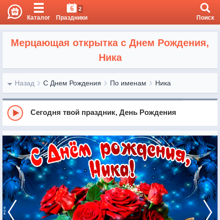
6
2
Каталог
Праздники
Поиск
Мерцающая открытка с Днем Рождения,
Ника
Назад
С Днем Рождения
По именам
Ника
Сегодня твой праздник, День Рождения