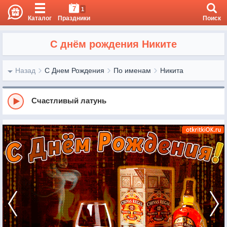
7
1
Каталог
Праздники
Поиск
С днём рождения Никите
Назад
С Днем Рождения
По именам
Никита
Счастливый латунь