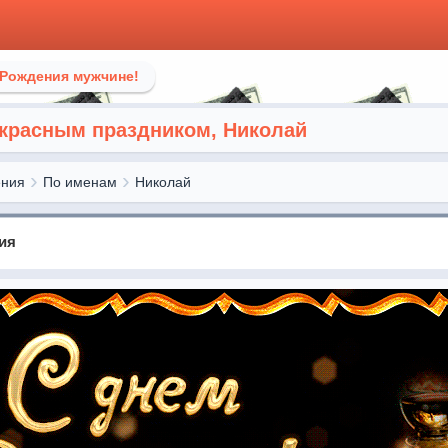
 Рождения мужчине!
красным праздником, Николай
ения
По именам
Николай
ия