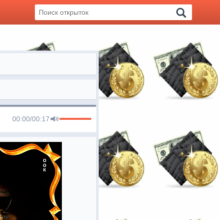
00:00
/
00:17