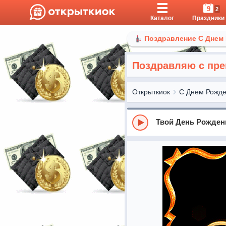
9
2
Каталог
Праздники
Поздравление С Днем
Поздравляю с пре
Открыткиок
С Днем Рожд
Твой День Рожден