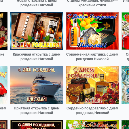
ём
Новая открытка с днем
С Днём Рождения, Николай—
Инт
рождения Николай
красивые стихи
ине
Красочная открытка с днем
Современная картинка с днем
О
рождения Николай
рождения Николай
д
днем
Приятная открытка с днем
Сердечно поздравляю с днем
рождения Николай
рождения, Николай