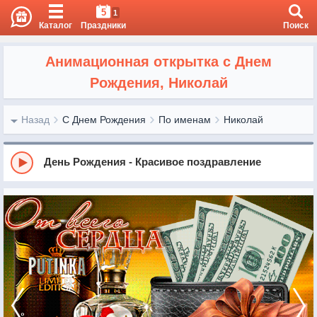
5
1
Каталог
Праздники
Поиск
Анимационная открытка с Днем
Рождения, Николай
Назад
С Днем Рождения
По именам
Николай
День Рождения - Красивое поздравление