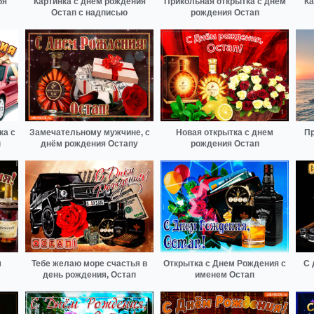
бя
Картинка с днем рождения
Прикольная открытка с днем
Ка
Остап с надписью
рождения Остап
ка с
Замечательному мужчине, с
Новая открытка с днем
Пр
п
днём рождения Остапу
рождения Остап
м
Тебе желаю море счастья в
Открытка с Днем Рождения с
С 
день рождения, Остап
именем Остап