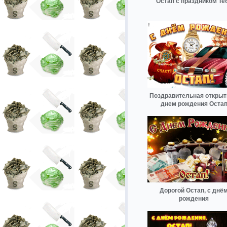
Остап с праздником Те
Поздравительная открыт
днем рождения Оста
Дорогой Остап, с днё
рождения