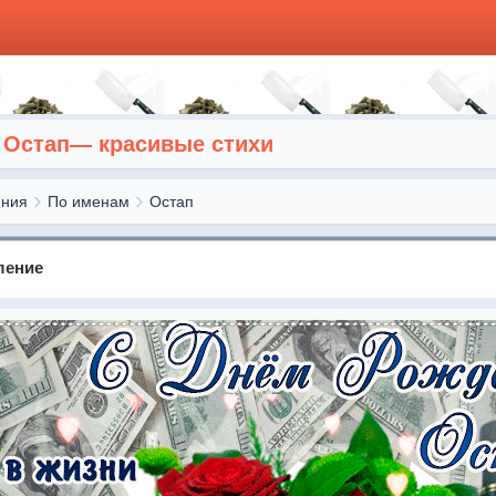
 Остап— красивые стихи
ения
По именам
Остап
ление