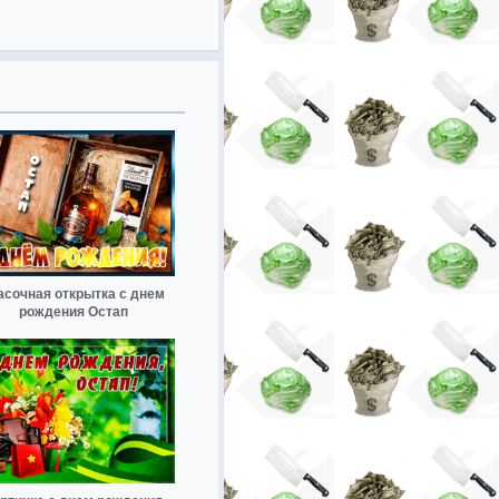
асочная открытка с днем
рождения Остап