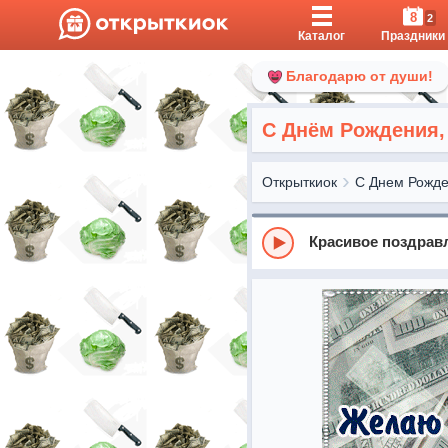
8
2
Каталог
Праздники
Благодарю от души!
С Днём Рождения,
Открыткиок
С Днем Рожд
Красивое поздрав