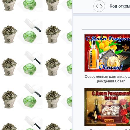
Код откры
Современная картинка с 
рождения Остап