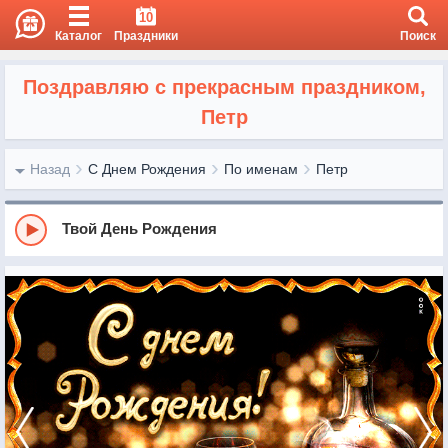
10
Каталог
Праздники
Поиск
Поздравляю с прекрасным праздником,
Петр
Назад
С Днем Рождения
По именам
Петр
Твой День Рождения