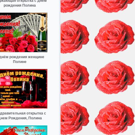
ркающая открытка с днем
рождения Полина
днём рождения женщине
Полине
дравительная открытка с
нем Рождения, Полина