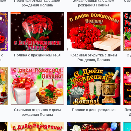
днем
Приятная открытка с днем
Живая открытка с днем
Све
рождения Полина
рождения Полина
 с
Полина с праздником Тебя
Красивая открытка с Днем
С 
а
Рождения, Полина
Стильная открытка с днем
Полине в день рождения
Поз
рождения Полина
Д