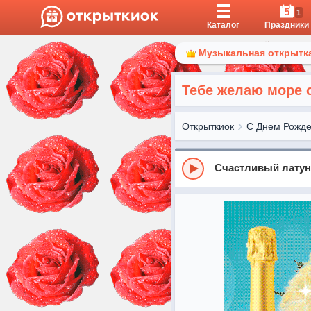
5
1
Каталог
Праздники
Музыкальная открытка
Тебе желаю море 
Открыткиок
С Днем Рожд
Счастливый лату