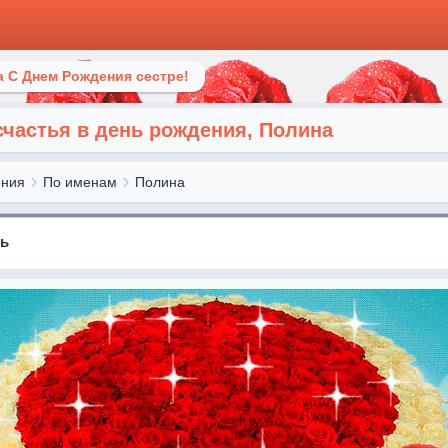
 С Днем Рождения сестре!
счастья в день рождения, Полина
ения
По именам
Полина
нь