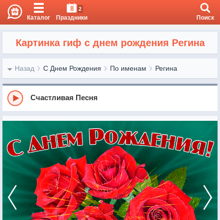
8
2
Каталог
Праздники
Поиск
Картинка гиф с днем рождения Регина
Назад
С Днем Рождения
По именам
Регина
Счастливая Песня