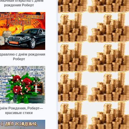
обычная открытка с днем
рождения Роберт
дравляю с днём рождения
Роберт
Днём Рождения, Роберт—
красивые стихи