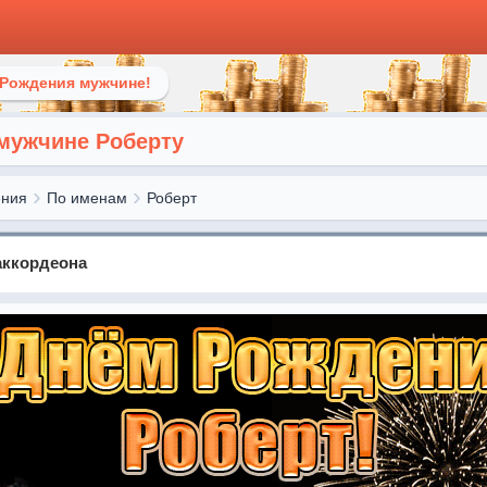
 Рождения мужчине!
мужчине Роберту
ения
По именам
Роберт
аккордеона