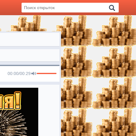
00:00
/
00:29