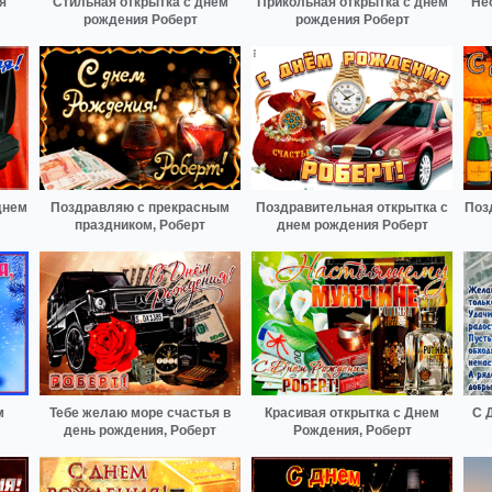
я
Стильная открытка с днем
Прикольная открытка с днем
Не
рождения Роберт
рождения Роберт
днем
Поздравляю с прекрасным
Поздравительная открытка с
Поз
праздником, Роберт
днем рождения Роберт
м
Тебе желаю море счастья в
Красивая открытка с Днем
С 
день рождения, Роберт
Рождения, Роберт