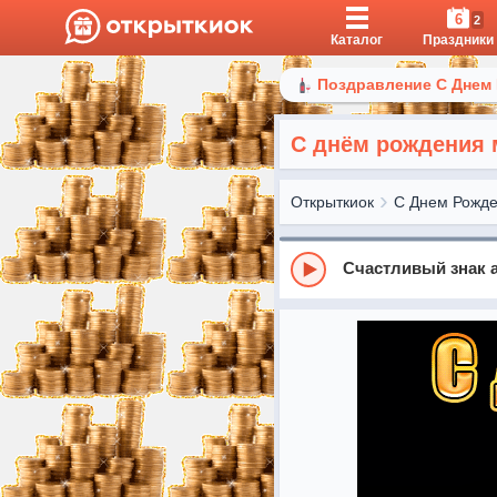
6
2
Каталог
Праздники
Поздравление С Днем
С днём рождения 
Открыткиок
С Днем Рожд
Счастливый знак 