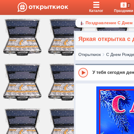
8
2
Каталог
Праздники
Поздравление С Днем
Яркая открытка с
Открыткиок
С Днем Рожд
У тебя сегодня де