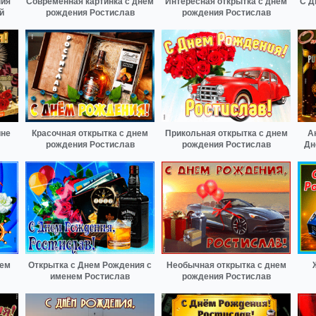
ния
Современная картинка с днем
Интересная открытка с днем
С Д
й
рождения Ростислав
рождения Ростислав
ине
Красочная открытка с днем
Прикольная открытка с днем
А
рождения Ростислав
рождения Ростислав
Дн
нем
Открытка с Днем Рождения с
Необычная открытка с днем
именем Ростислав
рождения Ростислав