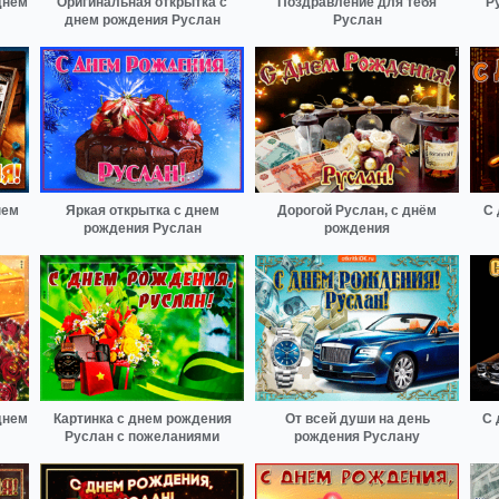
днем
Оригинальная открытка с
Поздравление для тебя
Р
днем рождения Руслан
Руслан
нем
Яркая открытка с днем
Дорогой Руслан, с днём
С 
рождения Руслан
рождения
днем
Картинка с днем рождения
От всей души на день
С 
Руслан с пожеланиями
рождения Руслану