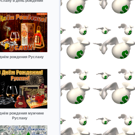
услану в день рождения
днём рождения Руслану
днём рождения мужчине
Руслану