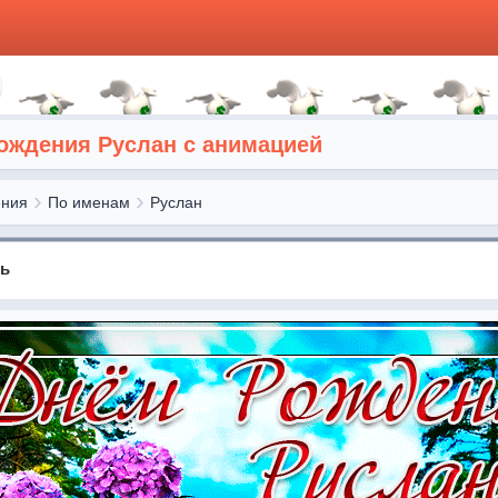
рождения Руслан с анимацией
ения
По именам
Руслан
нь