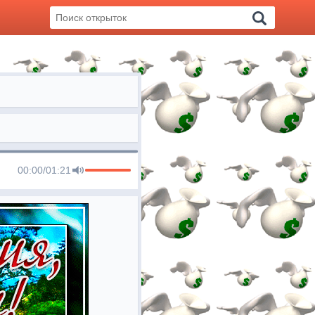
00:00
/
01:21