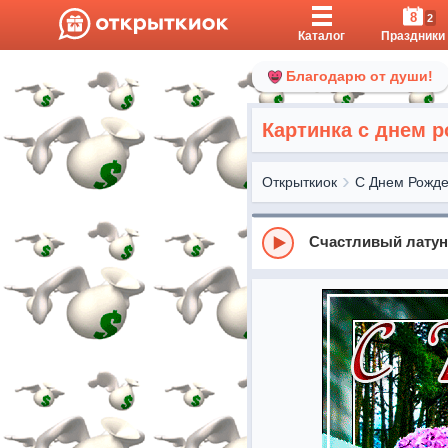
8
2
Каталог
Праздники
Благодарю от души!
Картинка с днем 
Открыткиок
С Днем Рожд
Счастливый лату