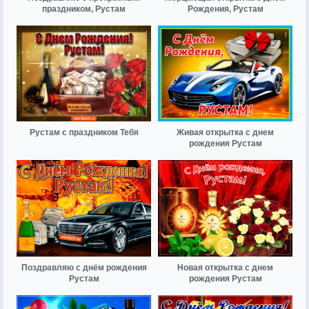
праздником, Рустам
Рождения, Рустам
Рустам с праздником Тебя
Живая открытка с днем
рождения Рустам
Поздравляю с днём рождения
Новая открытка с днем
Рустам
рождения Рустам