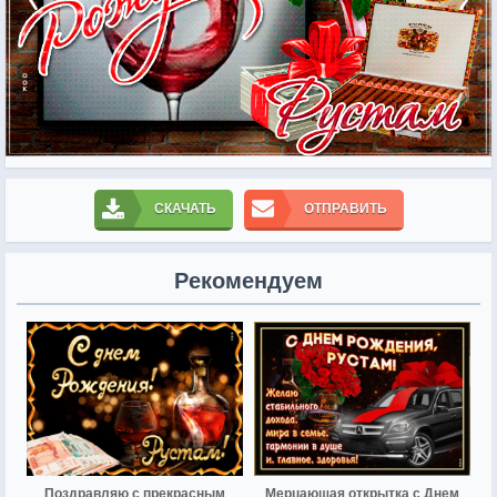
СКАЧАТЬ
ОТПРАВИТЬ
Рекомендуем
Поздравляю с прекрасным
Мерцающая открытка с Днем