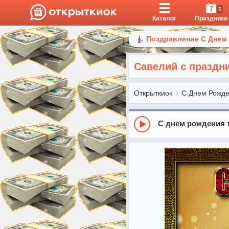
7
1
Каталог
Праздники
Поздравление С Днем
Савелий с праздн
Открыткиок
С Днем Рожд
С днем рождения 