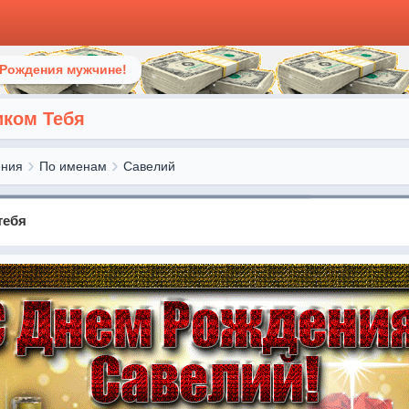
 Рождения мужчине!
иком Тебя
ения
По именам
Савелий
тебя