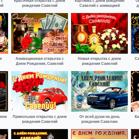
 с
Красочная открытка с днем
Картинка с днем рождения
О
ий
рождения Савелий
Савелий с анимацией
д
я
Анимационная открытка с
Новая открытка с днем
Са
Днем Рождения, Савелий
рождения Савелий
Днем
Прикольная открытка с днем
От всей души на день
Ка
рождения Савелий
рождения Савелию