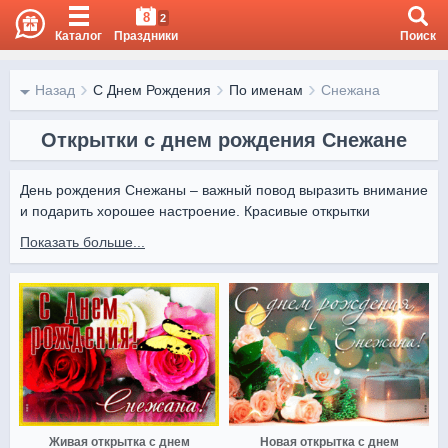
8
2
Каталог
Праздники
Поиск
Назад
С Днем Рождения
По именам
Снежана
Открытки с днем рождения Снежане
День рождения Снежаны – важный повод выразить внимание 
и подарить хорошее настроение. Красивые открытки 
подчеркнут торжественность момента и сделают 
Показать больше...
поздравление особенным.

На OtkritkiOk.ru собраны открытки с Днём Рождения Снежаны 
– трогательные изображения, праздничные символы и 
искренние пожелания. Их можно скачать бесплатно и легко 
отправить онлайн.
Живая открытка с днем
Новая открытка с днем