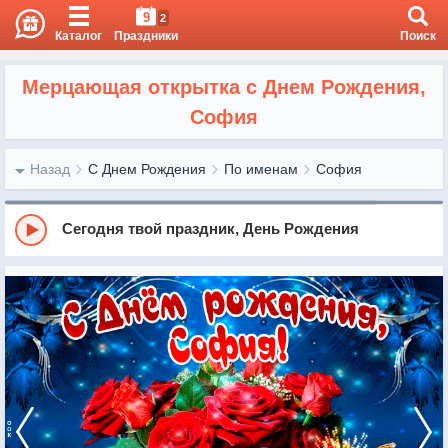
9
2
Каталог
Праздники
Поиск
Мерцающая открытка с Днем Рождения,
София
Назад
С Днем Рождения
По именам
София
Сегодня твой праздник, День Рождения