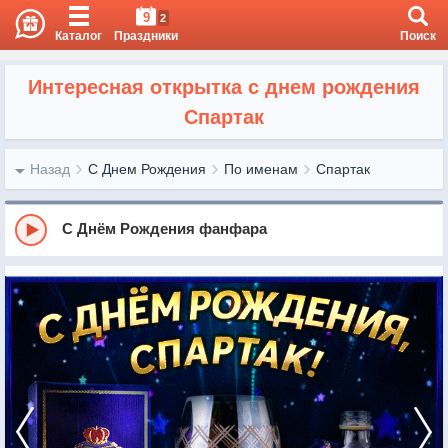
9
2
Каталог
Праздники
Поиск
Интересная открытка с днем рождения
Спартак
Назад
С Днем Рождения
По именам
Спартак
С Днём Рождения фанфара