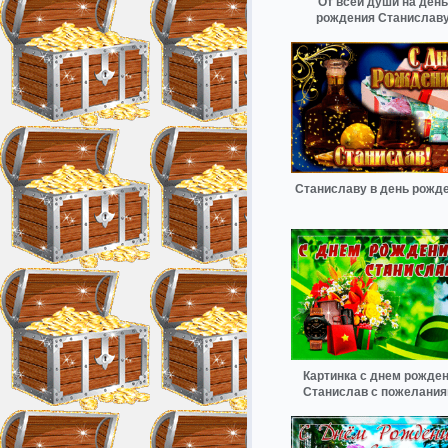
От всей души на день
рождения Станислав
Станиславу в день рожд
Картинка с днем рожде
Станислав с пожелани