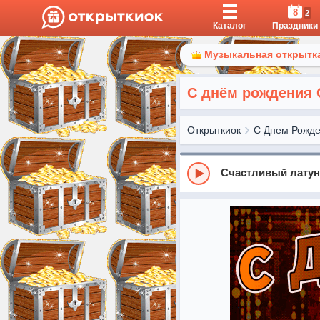
8
2
Каталог
Праздники
Музыкальная открытка
С днём рождения 
Открыткиок
С Днем Рожд
Счастливый лату