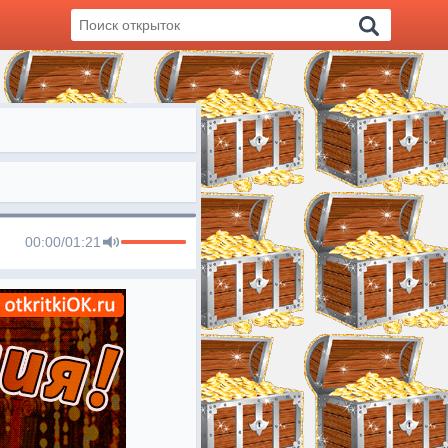
00:00
/
01:21