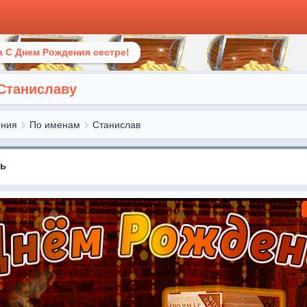
 С Днем Рождения сестре!
Станиславу
ения
По именам
Станислав
нь