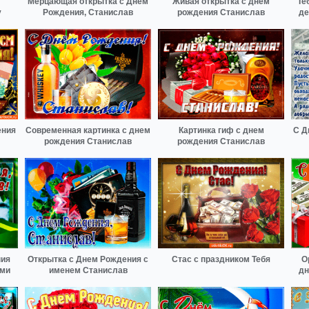
Мерцающая открытка с Днем
Живая открытка с днем
Те
у
Рождения, Станислав
рождения Станислав
де
ения
Современная картинка с днем
Картинка гиф с днем
С Д
рождения Станислав
рождения Станислав
ния
Открытка с Днем Рождения с
Стас с праздником Тебя
О
ями
именем Станислав
дн