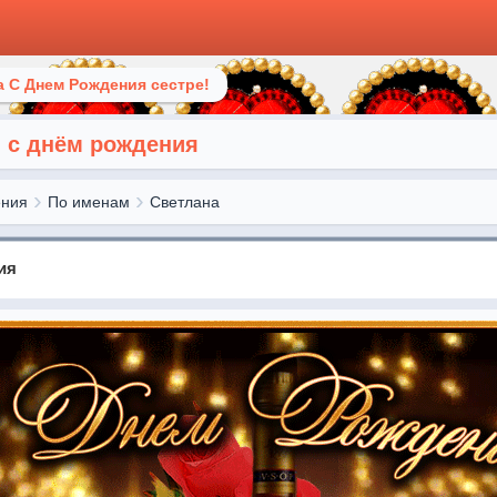
 С Днем Рождения сестре!
, с днём рождения
ения
По именам
Светлана
ия