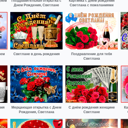
днем
Поздравительная открытка с
Картинка с днем рождения
Днем Рождения, Светлане
Светлана с пожеланиями
нем
Светлане в день рождения
Поздравление для тебя
Светлана
ния
Мерцающая открытка с Днем
С днём рождения женщине
Ка
Рождения, Светлана
Светлане