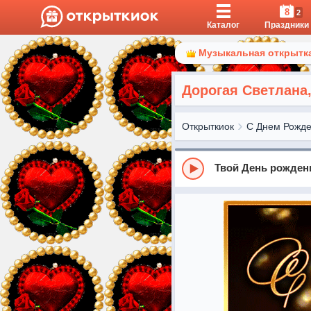
8
2
Каталог
Праздники
Музыкальная открытка
Дорогая Светлана
Открыткиок
С Днем Рожд
Твой День рожден