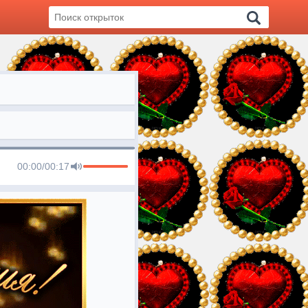
00:00
/
00:17