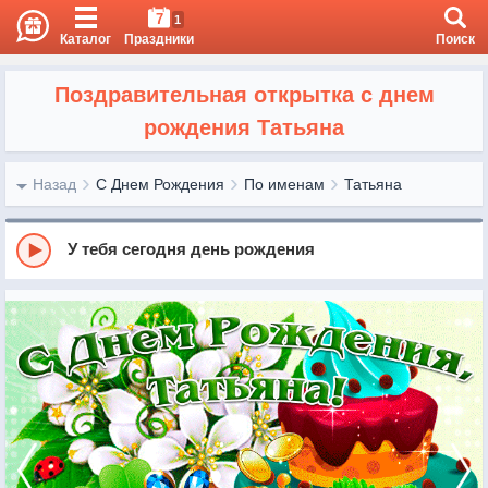
7
1
Каталог
Праздники
Поиск
Поздравительная открытка с днем
рождения Татьяна
Назад
С Днем Рождения
По именам
Татьяна
У тебя сегодня день рождения