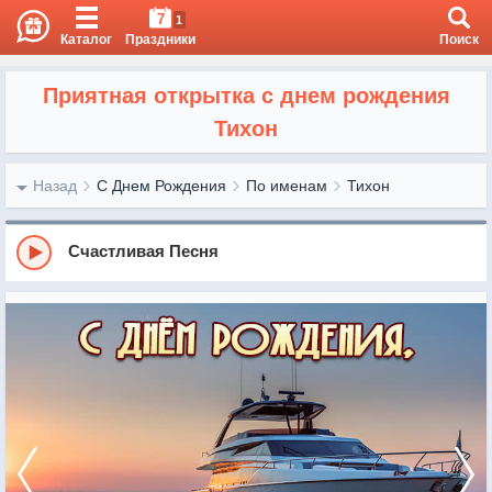
7
1
Каталог
Праздники
Поиск
Приятная открытка с днем рождения
Тихон
Назад
С Днем Рождения
По именам
Тихон
Счастливая Песня