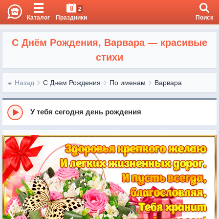
8
2
Каталог
Праздники
Поиск
С Днём Рождения, Варвара — красивые
стихи
Назад
С Днем Рождения
По именам
Варвара
У тебя сегодня день рождения