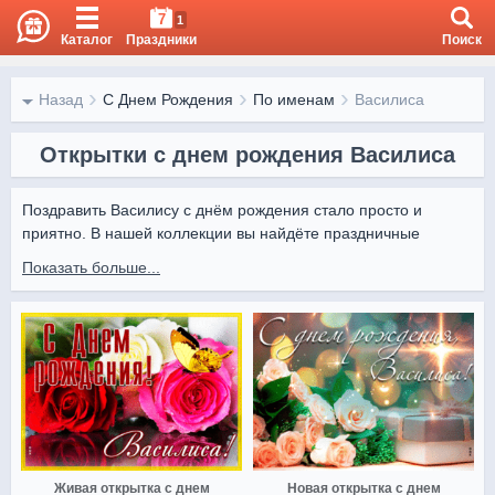
7
1
Каталог
Праздники
Поиск
Назад
С Днем Рождения
По именам
Василиса
Открытки с днем рождения Василиса
Поздравить Василису с днём рождения стало просто и 
приятно. В нашей коллекции вы найдёте праздничные 
открытки с нежными словами и красивыми изображениями, 
Показать больше...
которые подарят радость имениннице.

Открытки можно скачать бесплатно или отправить онлайн в 
мессенджерах и соцсетях. Сделайте поздравление 
Василисы ярким и запоминающимся.
Живая открытка с днем
Новая открытка с днем