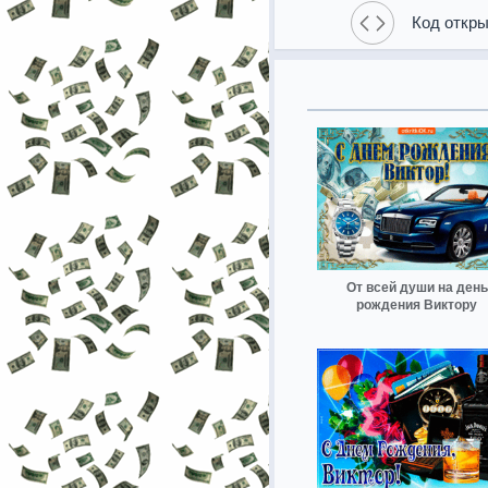
Код откры
От всей души на день
рождения Виктору