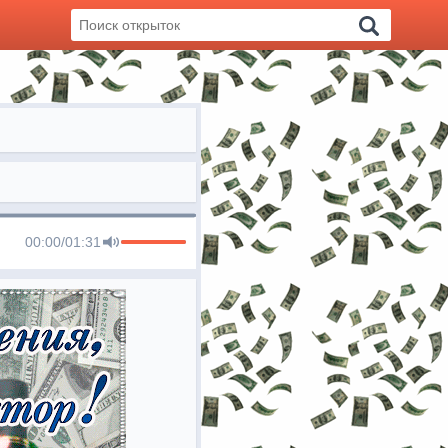
00:00
/
01:31