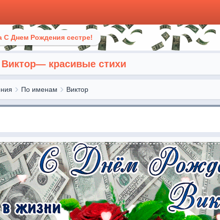
 С Днем Рождения сестре!
 Виктор— красивые стихи
ения
По именам
Виктор