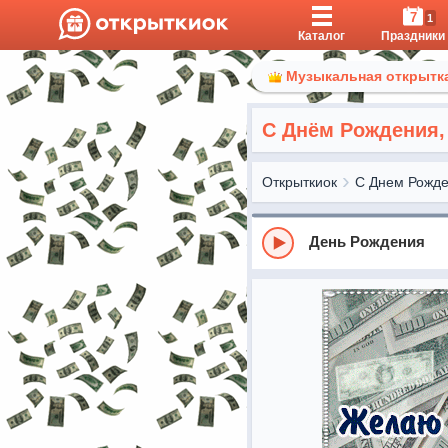
7
1
Каталог
Праздники
Музыкальная открытка
С Днём Рождения,
Открыткиок
С Днем Рожд
День Рождения