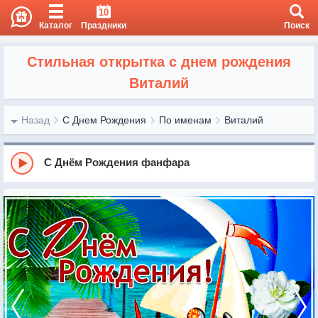
10
Каталог
Праздники
Поиск
Стильная открытка с днем рождения
Виталий
Назад
С Днем Рождения
По именам
Виталий
С Днём Рождения фанфара