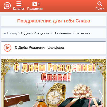
6
2
Каталог
Праздники
Поиск
Поздравление для тебя Слава
Назад
С Днем Рождения
По именам
Вячеслав
С Днём Рождения фанфара