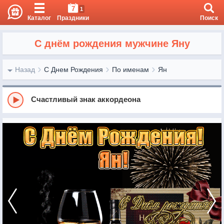
7
1
Каталог
Праздники
Поиск
С днём рождения мужчине Яну
Назад
С Днем Рождения
По именам
Ян
Счастливый знак аккордеона