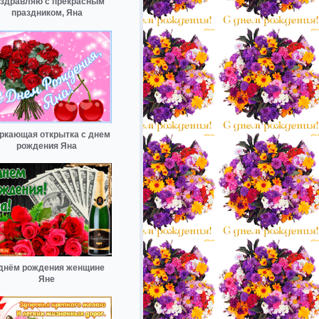
здравляю с прекрасным
праздником, Яна
ркающая открытка с днем
рождения Яна
днём рождения женщине
Яне