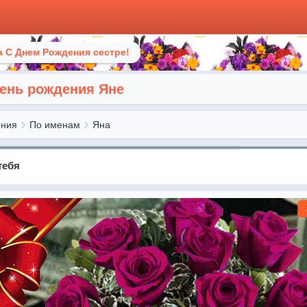
 С Днем Рождения сестре!
день рождения Яне
ения
По именам
Яна
тебя