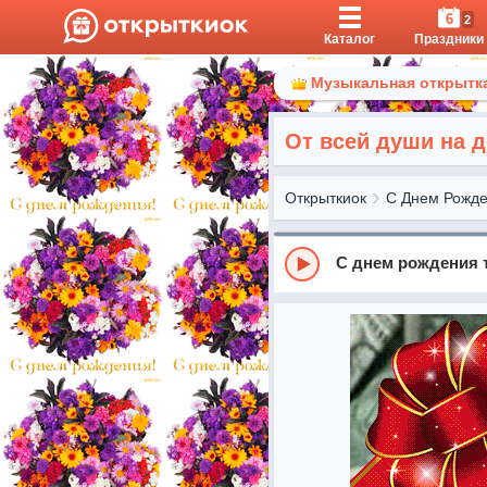
6
2
Каталог
Праздники
Музыкальная открытка
От всей души на 
Открыткиок
С Днем Рожд
С днем рождения 