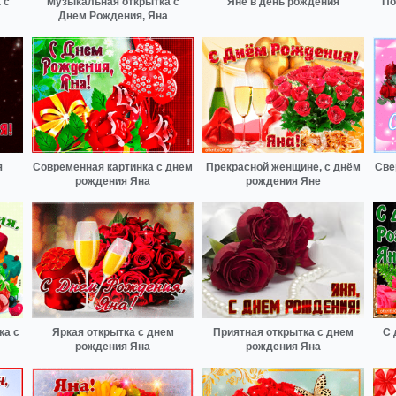
 с
Музыкальная открытка с
Яне в день рождения
По
Днем Рождения, Яна
я
Современная картинка с днем
Прекрасной женщине, с днём
Све
рождения Яна
рождения Яне
ка с
Яркая открытка с днем
Приятная открытка с днем
С 
рождения Яна
рождения Яна