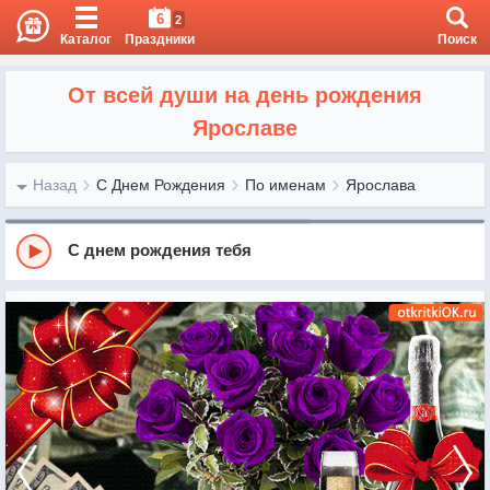
6
2
Каталог
Праздники
Поиск
От всей души на день рождения
Ярославе
Назад
С Днем Рождения
По именам
Ярослава
С днем рождения тебя