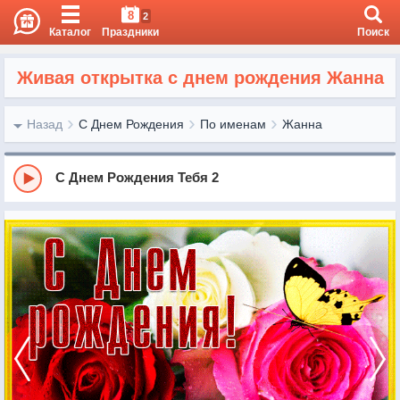
8
2
Каталог
Праздники
Поиск
Живая открытка с днем рождения Жанна
Назад
С Днем Рождения
По именам
Жанна
С Днем Рождения Тебя 2