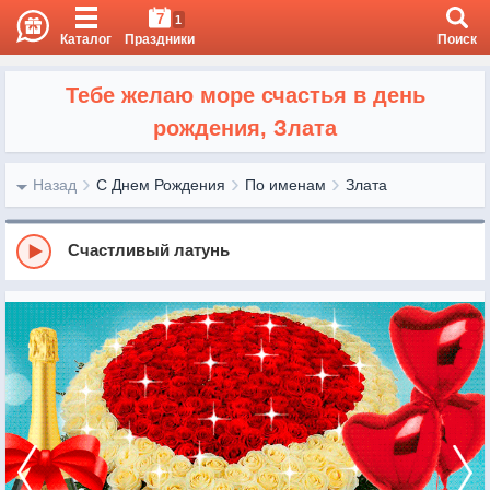
7
1
Каталог
Праздники
Поиск
Тебе желаю море счастья в день
рождения, Злата
Назад
С Днем Рождения
По именам
Злата
Счастливый латунь