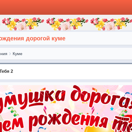
рождения дорогой куме
ения
Куме
Тебя 2