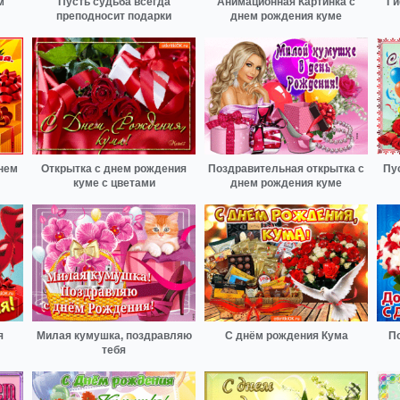
м
Пусть судьба всегда
Анимационная Картинка с
Ги
преподносит подарки
днем рождения куме
нем
Открытка с днем рождения
Поздравительная открытка с
Пу
куме с цветами
днем рождения куме
я
Милая кумушка, поздравляю
С днём рождения Кума
П
тебя