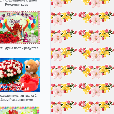
ф-поздравление С Днем
Рождения куме
сть душа поет и радуется
оздравительная гифка С
Днем Рождения куме