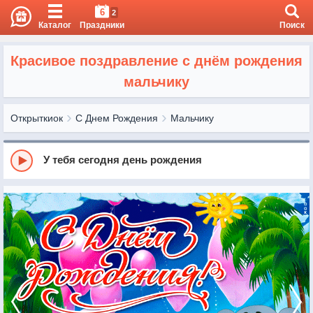
6
2
Каталог
Праздники
Поиск
Красивое поздравление с днём рождения
мальчику
Открыткиок
С Днем Рождения
Мальчику
У тебя сегодня день рождения