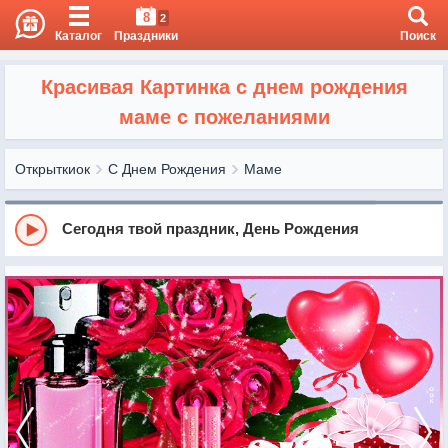
8
2
Каталог
Праздники
Поиск
Красивая Картинка с днем рождения
маме с пожеланиями
Открыткиок
С Днем Рождения
Маме
Сегодня твой праздник, День Рождения