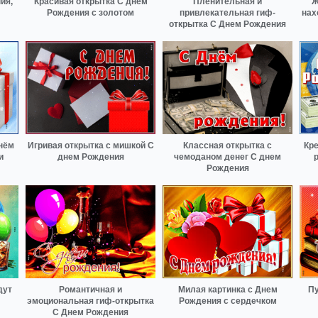
ия,
Красивая открытка С днем
Пленительная и
Ж
Рождения с золотом
привлекательная гиф-
нах
открытка С Днем Рождения
днём
Игривая открытка с мишкой С
Классная открытка с
Кре
и
днем Рождения
чемоданом денег С днем
Рождения
дут
Романтичная и
Милая картинка с Днем
Пу
эмоциональная гиф-открытка
Рождения с сердечком
С Днем Рождения