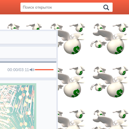
00:00
/
03:11