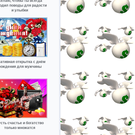
елаю, чтобы ты всегда
одил поводы для радости
и улыбки
ативная открытка с днём
рождения для мужчины
сть счастье и богатство
только множатся