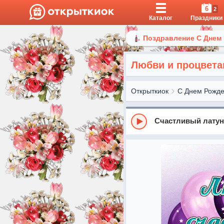
6
2
Каталог
Праздники
Поздравление С Днем
Любви и процвета
Открыткиок
С Днем Рожд
Счастливый лату