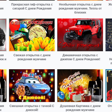
Прекрасная гиф-открытка с
Необычная открытка с днем
Же
ния
сигарой С днем Рождения
рождения мужчине. Тепла от
близких
ния
Свежая открытка с днем
Динамичная открытка с
ок и
рождения мужчине
джипом С днем Рождения!
Н
ния
Смешная открытка с тачкой С
Душевная Картинка с днем
От
и
днюхой!
рождения мужчине