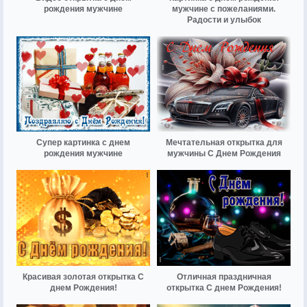
рождения мужчине
мужчине с пожеланиями.
Радости и улыбок
Супер картинка с днем
Мечтательная открытка для
рождения мужчине
мужчины С Днем Рождения
Красивая золотая открытка С
Отличная праздничная
днем Рождения!
открытка С днем Рождения!