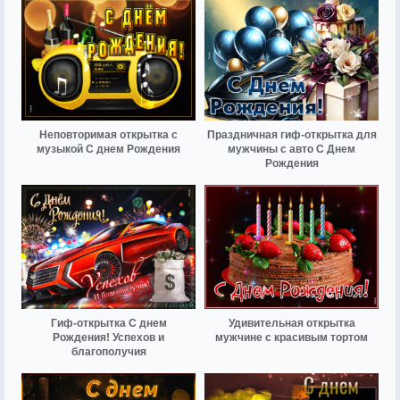
Неповторимая открытка с
Праздничная гиф-открытка для
музыкой С днем Рождения
мужчины с авто С Днем
Рождения
Гиф-открытка С днем
Удивительная открытка
Рождения! Успехов и
мужчине с красивым тортом
благополучия