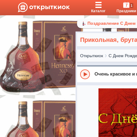
7
1
Каталог
Праздники
Поздравление С Днем
Прикольная, брут
Открыткиок
С Днем Рожд
Очень красивое и