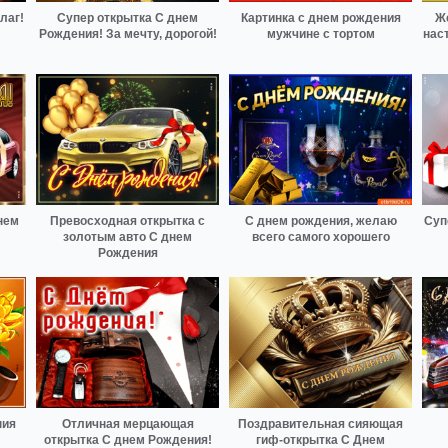
лаг!
Супер открытка С днем
Картинка с днем рождения
Ж
Рождения! За мечту, дорогой!
мужчине с тортом
нас
нем
Превосходная открытка с
С днем рождения, желаю
Суп
золотым авто С днем
всего самого хорошего
Рождения
ния
Отличная мерцающая
Поздравительная сияющая
открытка С днем Рождения!
гиф-открытка С Днем