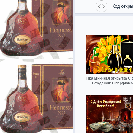
Код откры
Праздничная открытка С 
Рождения! С парфюм