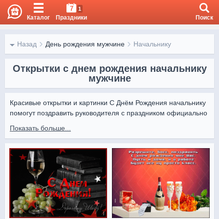
7
1
Каталог
Праздники
Поиск
Назад
День рождения мужчине
Начальнику
Открытки с днем рождения начальнику
мужчине
Красивые открытки и картинки С Днём Рождения начальнику 
помогут поздравить руководителя с праздником официально 
и со вкусом. Изображения с деловым стилем, цветами и 
Показать больше...
сдержанными пожеланиями подчеркнут уважение и 
внимание.

На OtkritkiOk.ru собраны открытки С Днём Рождения 
начальнику, которые можно бесплатно скачать и отправить 
онлайн. Поделитесь ими в корпоративных чатах или 
мессенджерах, чтобы поздравление выглядело стильно и 
уместно.