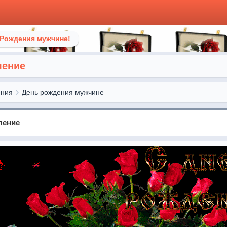
 Рождения мужчине!
ление
ения
День рождения мужчине
ление