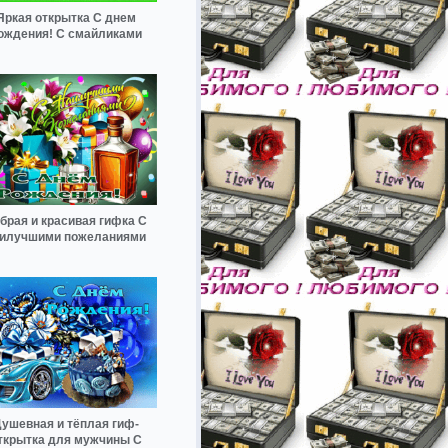
Яркая открытка С днем
ождения! С смайликами
брая и красивая гифка С
илучшими пожеланиями
ушевная и тёплая гиф-
ткрытка для мужчины С