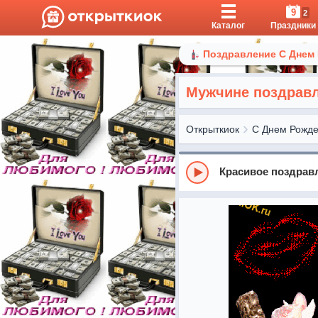
9
2
Каталог
Праздники
Поздравление С Днем
Мужчине поздрав
Открыткиок
С Днем Рожд
Красивое поздрав