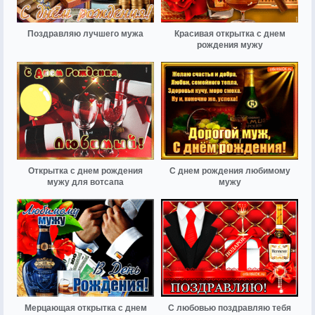
Поздравляю лучшего мужа
Красивая открытка с днем
рождения мужу
Открытка с днем рождения
С днем рождения любимому
мужу для вотсапа
мужу
Мерцающая открытка с днем
С любовью поздравляю тебя