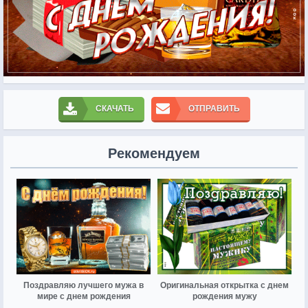
СКАЧАТЬ
ОТПРАВИТЬ
Рекомендуем
Поздравляю лучшего мужа в
Оригинальная открытка с днем
мире с днем рождения
рождения мужу