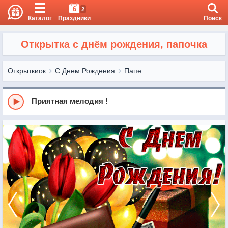
6
2
Каталог
Праздники
Поиск
Открытка с днём рождения, папочка
Открыткиок
С Днем Рождения
Папе
Приятная мелодия !