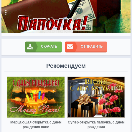
СКАЧАТЬ
ОТПРАВИТЬ
Рекомендуем
Мерцающая открытка с днем
Супер открытка папочка, с днём
рождения папе
рождения