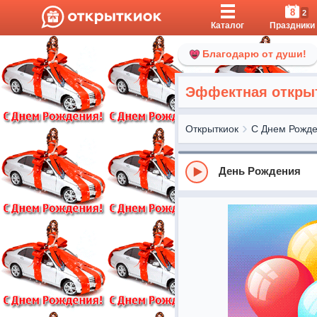
8
2
Каталог
Праздники
Благодарю от души!
Эффектная открыт
Открыткиок
С Днем Рожд
День Рождения