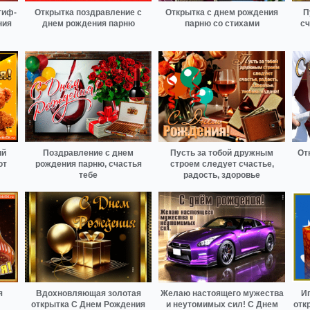
гиф-
Открытка поздравление с
Открытка с днем рождения
П
ния
днем рождения парню
парню со стихами
сч
ий
Поздравление с днем
Пусть за тобой дружным
От
от
рождения парню, счастья
строем следует счастье,
тебе
радость, здоровье
я
Вдохновляющая золотая
Желаю настоящего мужества
Иг
открытка С Днем Рождения
и неутомимых сил! С Днем
отк