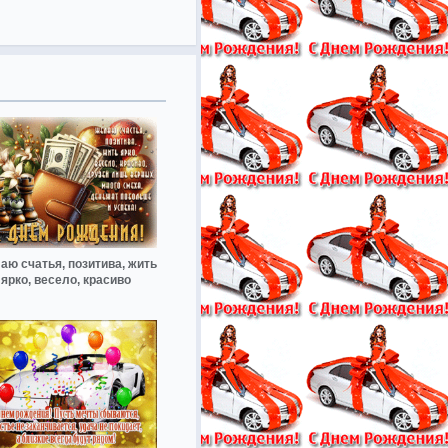
аю счатья, позитива, жить
ярко, весело, красиво