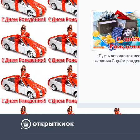
Пусть исполнятся вс
желания С днём рожде