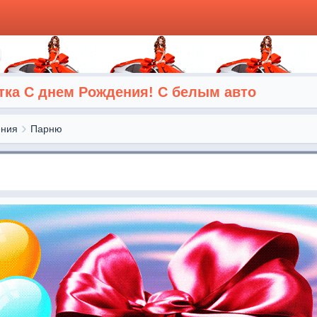
ка С днем Рождения! С белым авто
ения
Парню