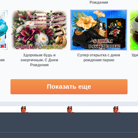
Рождения
е
Здоровым будь и
Супер открытка с днем
Уди
ния
энергичным. С Днем
рождения парню
Рождения
Показать еще