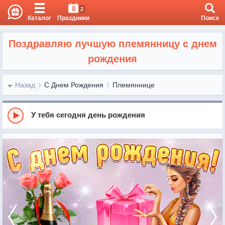
8
2
Каталог
Праздники
Поиск
Поздравляю лучшую племянницу с днем
рождения
Назад
С Днем Рождения
Племяннице
У тебя сегодня день рождения