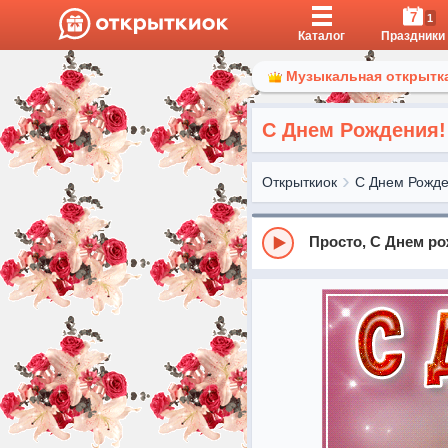
7
1
Каталог
Праздники
Музыкальная открытка
С Днем Рождения!
Открыткиок
С Днем Рожд
Просто, С Днем ро