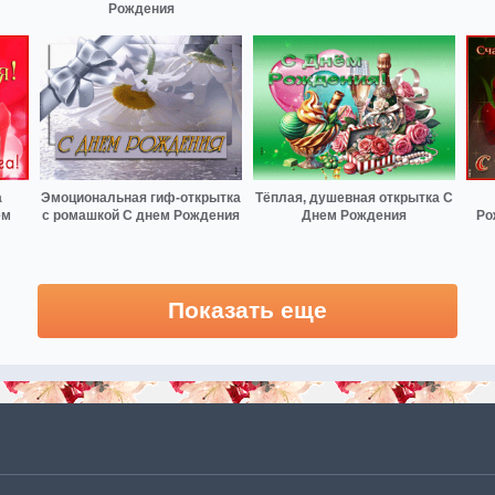
Рождения
а
Эмоциональная гиф-открытка
Тёплая, душевная открытка С
ём
с ромашкой С днем Рождения
Днем Рождения
Ро
Показать еще