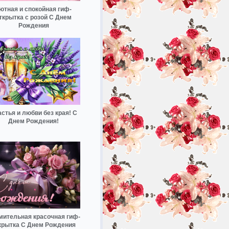
ютная и спокойная гиф-
ткрытка с розой С Днем
Рождения
стья и любви без края! С
Днем Рождения!
мительная красочная гиф-
крытка С Днем Рождения