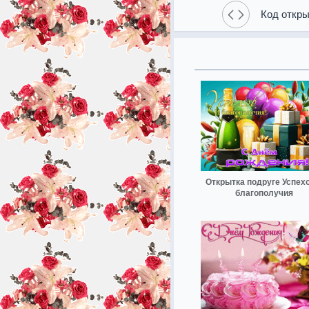
Код откры
Открытка подруге Успехо
благополучия