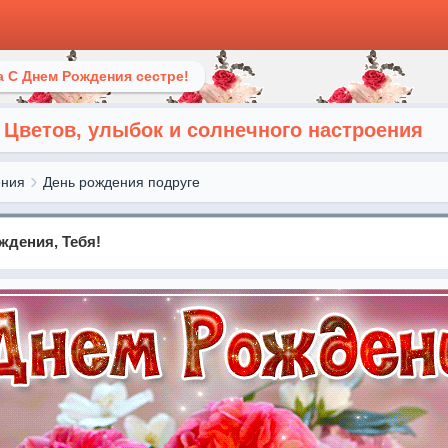
 С Днем Рождения сестре!
 Цветов, улыбок и солнечного настроения
ения
День рождения подруге
ждения, Тебя!