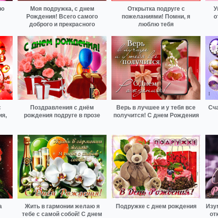
ую
Моя подружка, с днем
Открытка подруге с
У
Рождения! Всего самого
пожеланиями! Помни, я
о
доброго и прекрасного
люблю тебя
с
Поздравления с днём
Верь в лучшее и у тебя все
Сча
ия,
рождения подруге в прозе
получится! С днем Рождения
а
Жить в гармонии желаю я
Подружке с днем рождения
Изу
тебе с самой собой! С днем
от