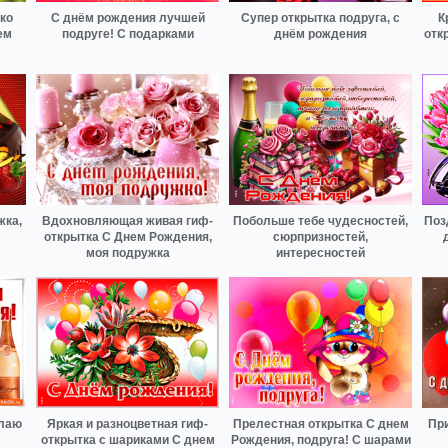
ко
С днём рождения лучшей
Супер открытка подруга, с
К
ем
подруге! С подарками
днём рождения
отк
жка,
Вдохновляющая живая гиф-
Побольше тебе чудесностей,
Поз
открытка С Днем Рождения,
сюрпризностей,
моя подружка
интересностей
елаю
Яркая и разноцветная гиф-
Прелестная открытка С днем
Пр
открытка с шариками С днем
Рождения, подруга! С шарами