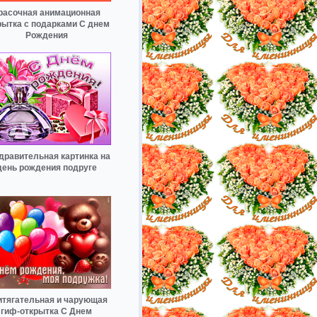
расочная анимационная
рытка с подарками С днем
Рождения
дравительная картинка на
день рождения подруге
итягательная и чарующая
гиф-открытка С Днем