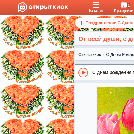
7
1
Каталог
Праздники
Поздравление С Днем
От всей души, с 
Открыткиок
С Днем Рожд
С днем рождения 