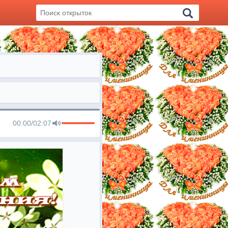
00:00
/
02:07