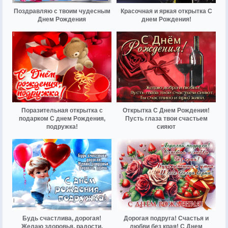
Поздравляю с твоим чудесным
Красочная и яркая открытка С
Днем Рождения
днем Рождения!
Поразительная открытка с
Открытка С Днем Рождения!
подарком С днем Рождения,
Пусть глаза твои счастьем
подружка!
сияют
Будь счастлива, дорогая!
Дорогая подруга! Счастья и
Желаю здоровья, радости,
любви без края! С Днем