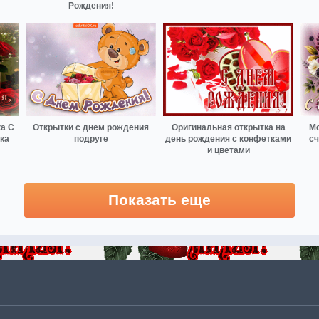
Рождения!
ка С
Открытки с днем рождения
Оригинальная открытка на
Мо
ка
подруге
день рождения с конфетками
сч
и цветами
Показать еще