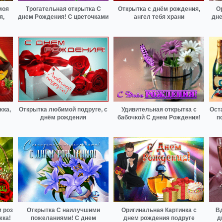
моя
Трогательная открытка С
Открытка с днём рождения,
О
я,
днем Рождения! С цветочками
ангел тебя храни
дне
жка,
Открытка любимой подруге, с
Удивительная открытка с
Ост
днём рождения
бабочкой С днем Рождения!
п
 роз
Открытка С наилучшими
Оригинальная Картинка с
В
жка!
пожеланиями! С днем
днем рождения подруге
д