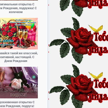
ригинальная открытка С
м Рождения, подружка! С
колечком
авайся такой же классной,
озитивной, настоящей. С
Днем Рождения
дохновенная открытка С
нем Рождения, подруга!