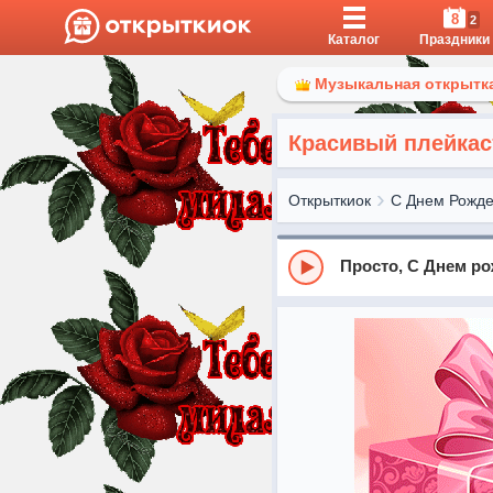
8
2
Каталог
Праздники
Музыкальная открытка
Красивый плейкас
Открыткиок
С Днем Рожд
Просто, С Днем ро