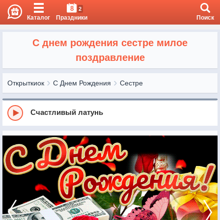
8
2
Каталог
Праздники
Поиск
С днем рождения сестре милое
поздравление
Открыткиок
С Днем Рождения
Сестре
Счастливый латунь