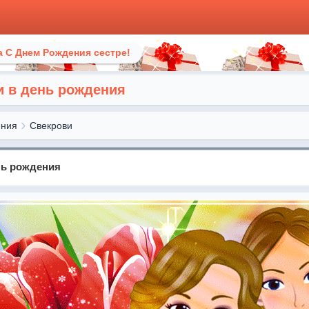
 С Днем Рождения сестре!
 в день рождения
ения
Cвекрови
нь рождения