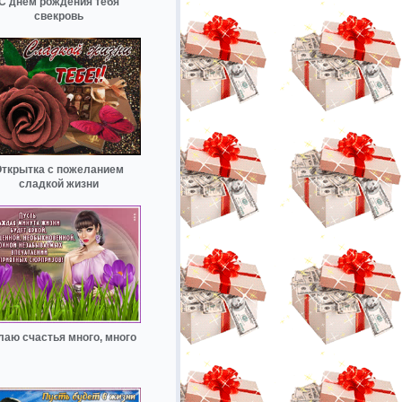
С днем рождения тебя
свекровь
ткрытка с пожеланием
сладкой жизни
аю счастья много, много