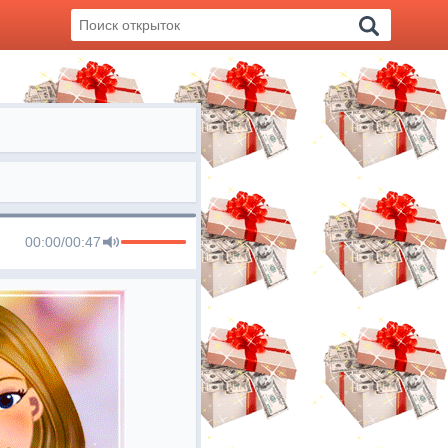
00:00
/
00:47