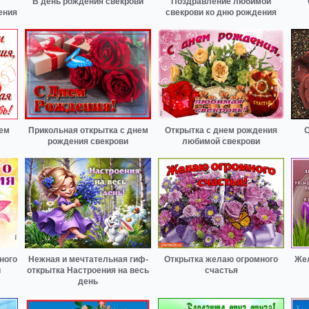
В день рождения свекрови
Поздравление любимой
ения
свекрови ко дню рождения
нем
Прикольная открытка с днем
Открытка с днем рождения
О
рождения свекрови
любимой свекрови
ного
Нежная и мечтательная гиф-
Открытка желаю огромного
Жел
и
открытка Настроения на весь
счастья
день