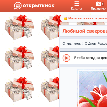
6
2
Каталог
Праздники
Музыкальная открытка
Любимой свекрови
Открыткиок
С Днем Рожд
У тебя сегодня де