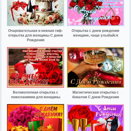
Очаровательная и нежная гиф-
Открытка с днем рождения
открытка для женщины С днем
женщине, чаще улыбайся
Рождения
Великолепная открытка с
Магнетическая открытка с
пожеланиями для женщины
бокалом С днем Рождения